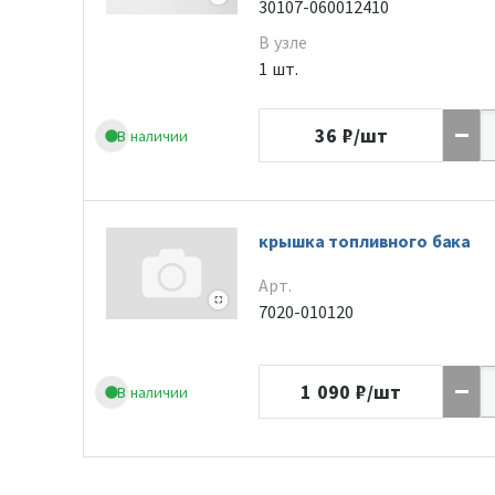
30107-060012410
В узле
1 шт.
36
₽/шт
В наличии
крышка топливного бака
Арт.
7020-010120
1 090
₽/шт
В наличии