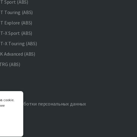
 Sport (ABS)
 Touring (ABS)
 Explore (ABS)
-X Sport (ABS)
-X Touring (ABS)
 Advanced (ABS)
TRG (ABS)
в cookie.
итика обработки персональных данных
нее