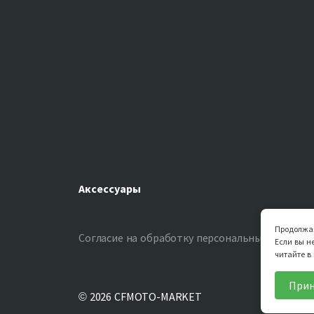
Аксессуары
Продолжая
Согласие на обработку персональных данных
С
Если вы н
читайте в
Прин
© 2026 CFMOTO-MARKET