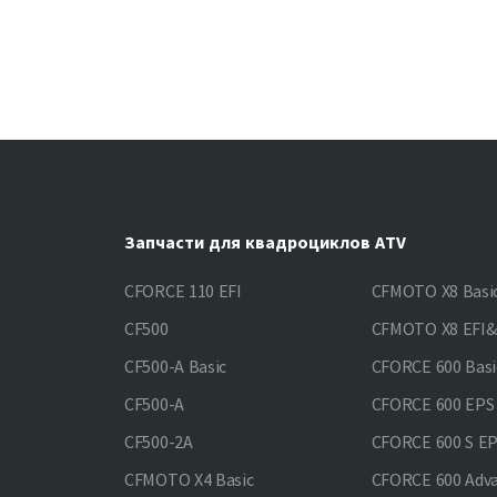
Запчасти для квадроциклов ATV
CFORCE 110 EFI
CFMOTO X8 Basi
CF500
CFMOTO X8 EFI
CF500-A Basic
CFORCE 600 Basi
CF500-A
CFORCE 600 EPS
CF500-2A
CFORCE 600 S E
CFMOTO X4 Basic
CFORCE 600 Adv