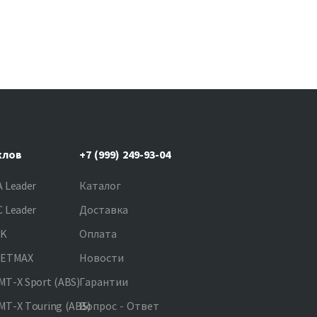
клов
+7 (999) 249-93-04
 Leader
Каталог
 Leader
Доставка
NK
Оплата
JETMAX
Новости
T-X Sport (ABS)
Гарантии
T-X Touring (ABS)
Вопрос - Ответ