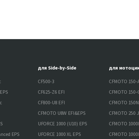
для Side-by-Side
для мотоци
c
CF500-3
CFMOTO 150-A
&EPS
CF625-Z6 EFI
CFMOTO 150-C
c
CF800-U8 EFI
CFMOTO 150
CFMOTO U8W EFI&EPS
CFMOTO 250 
PS
UFORCE 1000 (U10) EPS
CFMOTO 1000M
anced EPS
UFORCE 1000 XL EPS
CFMOTO 1000M