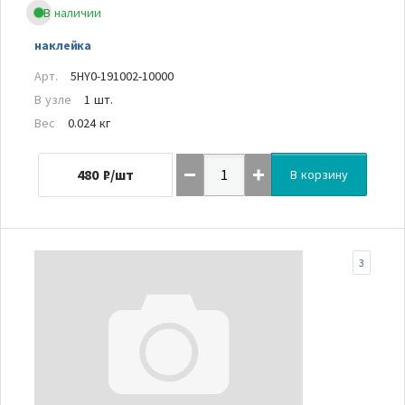
В наличии
наклейка
Арт.
5HY0-191002-10000
В узле
1 шт.
Вес
0.024 кг
480
₽/шт
В корзину
3