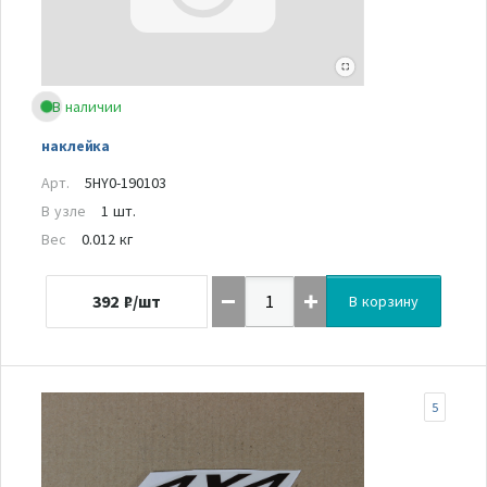
В наличии
наклейка
Арт.
5HY0-190103
В узле
1 шт.
Вес
0.012 кг
392
₽/шт
В корзину
5