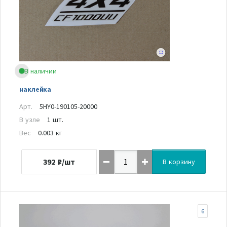
В наличии
наклейка
Арт.
5HY0-190105-20000
В узле
1 шт.
Вес
0.003 кг
392
₽/шт
В корзину
6