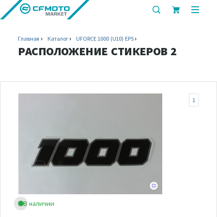
показать
показ
или
или
скрыть
скрыт
Главная
Каталог
UFORCE 1000 (U10) EPS
строку
мобил
РАСПОЛОЖЕНИЕ СТИКЕРОВ 2
поиска
меню
1
В наличии