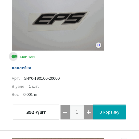
В наличии
наклейка
Арт.
5HY0-190106-20000
В узле
1 шт.
Вес
0.001 кг
392
₽/шт
В корзину