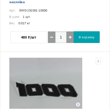
наклейка
Арт.
5HY0-191001-10000
В узле
1 шт.
Вес
0.027 кг
480
₽/шт
В корзину
2