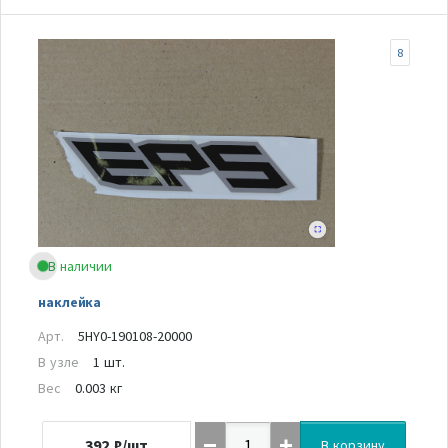
8
В наличии
наклейка
Арт.
5HY0-190108-20000
В узле
1 шт.
Вес
0.003 кг
392
₽/шт
В корзину