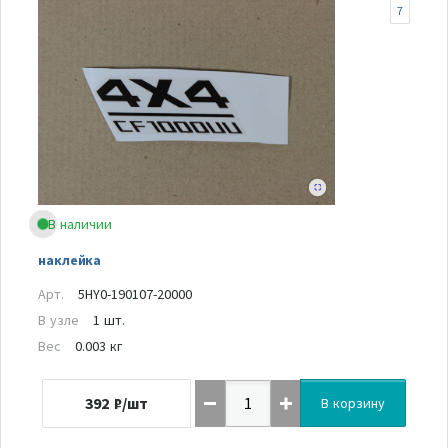
7
В наличии
наклейка
Арт.
5HY0-190107-20000
В узле
1 шт.
Вес
0.003 кг
392
₽/шт
В корзину