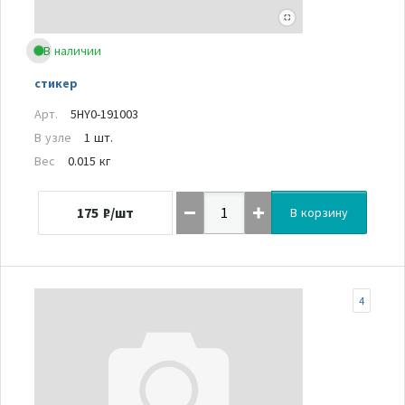
В наличии
стикер
Арт.
5HY0-191003
В узле
1 шт.
Вес
0.015 кг
175
₽/шт
В корзину
4