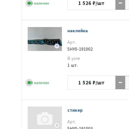
1 526
₽/шт
В наличии
наклейка
Арт.
5HY0-191002
В узле
1 шт.
1 526
₽/шт
В наличии
стикер
Арт.
5HY0-191003