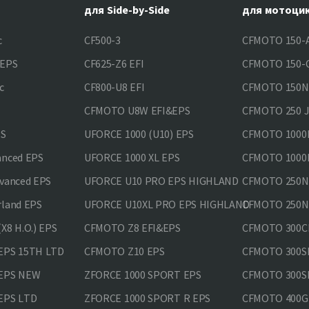
для Side-by-Side
для мотоци
c
CF500-3
CFMOTO 150-A
&EPS
CF625-Z6 EFI
CFMOTO 150-C
c
CF800-U8 EFI
CFMOTO 150
CFMOTO U8W EFI&EPS
CFMOTO 250 
PS
UFORCE 1000 (U10) EPS
CFMOTO 1000M
anced EPS
UFORCE 1000 XL EPS
CFMOTO 1000M
vanced EPS
UFORCE U10 PRO EPS HIGHLAND
CFMOTO 250N
rland EPS
UFORCE U10XL PRO EPS HIGHLAND
CFMOTO 250NK
X8 H.O.) EPS
CFMOTO Z8 EFI&EPS
CFMOTO 300CL
EPS 15TH LTD
CFMOTO Z10 EPS
CFMOTO 300SR
 EPS NEW
ZFORCE 1000 SPORT EPS
CFMOTO 300SR
EPS LTD
ZFORCE 1000 SPORT R EPS
CFMOTO 400GT