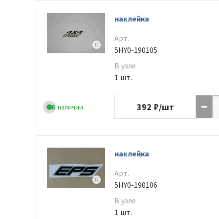
наклейка
Арт.
5HY0-190105
В узле
1 шт.
392
₽/шт
В наличии
наклейка
Арт.
5HY0-190106
В узле
1 шт.