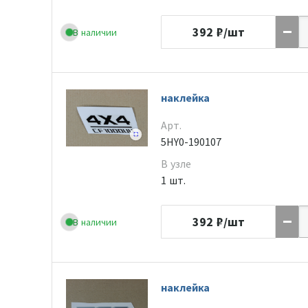
392
₽/шт
В наличии
наклейка
Арт.
5HY0-190107
В узле
1 шт.
392
₽/шт
В наличии
наклейка