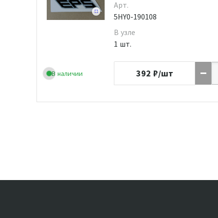
Арт.
5HY0-190108
В узле
1 шт.
392
₽/шт
В наличии