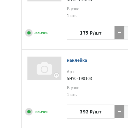
В узле
1 шт.
175
₽/шт
В наличии
наклейка
Арт.
5HY0-190103
В узле
1 шт.
392
₽/шт
В наличии