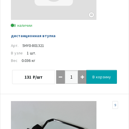
В наличии
дистанционная втулка
Арт.
5HY0-801321
В узле
1 шт.
Вес
0.036 кг
131
₽/шт
В корзину
9