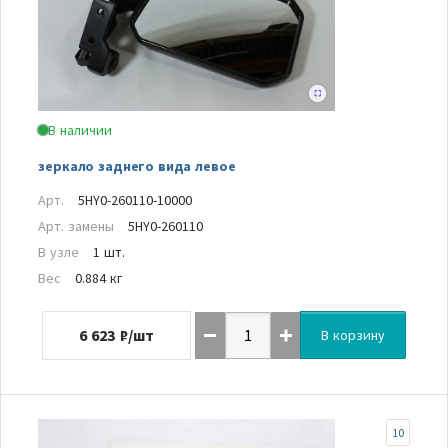
В наличии
зеркало заднего вида левое
Арт.
5HY0-260110-10000
Арт. замены
5HY0-260110
В узле
1 шт.
Вес
0.884 кг
6 623
₽/шт
В корзину
10