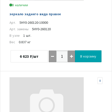
В наличии
зеркало заднего вида правое
Арт.
5HY0-260120-10000
Арт. замены
5HY0-260120
В узле
1 шт.
Вес
0.837 кг
6 623
₽/шт
В корзину
8