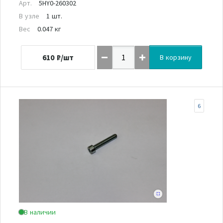
Арт.
5HY0-260302
В узле
1 шт.
Вес
0.047 кг
610
₽/шт
В корзину
6
В наличии