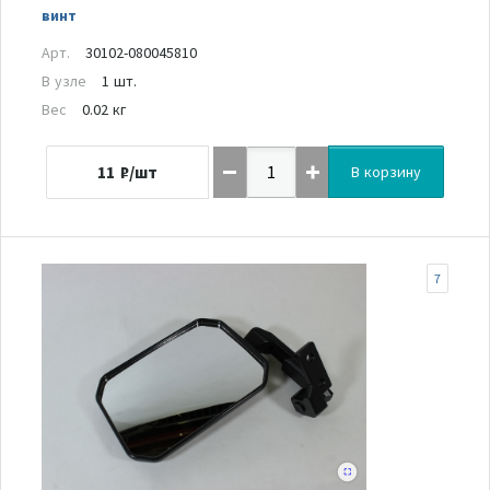
винт
Арт.
30102-080045810
В узле
1 шт.
Вес
0.02 кг
11
₽/шт
В корзину
7