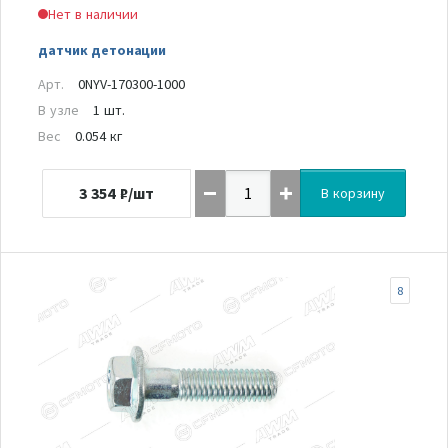
Нет в наличии
датчик детонации
Арт.
0NYV-170300-1000
В узле
1 шт.
Вес
0.054 кг
3 354
₽/шт
В корзину
8