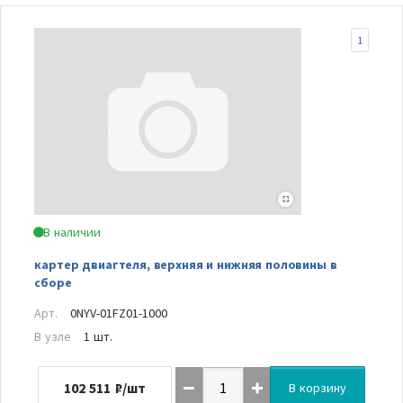
1
В наличии
картер двиагтеля, верхняя и нижняя половины в
сборе
Арт.
0NYV-01FZ01-1000
В узле
1 шт.
102 511
₽/шт
В корзину