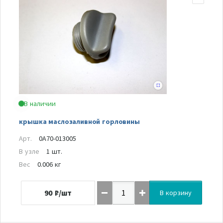
В наличии
крышка маслозаливной горловины
Арт.
0A70-013005
В узле
1 шт.
Вес
0.006 кг
90
₽/шт
В корзину