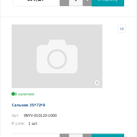
14
В наличии
Сальник 35×72×8
Арт.
0NYV-010120-1000
В узле
1 шт.