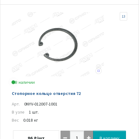
13
В наличии
Стопорное кольцо отверстия 72
Арт.
0NYV-012007-1001
В узле
1 шт.
Вес
0.018 кг
86
₽/шт
В корзину