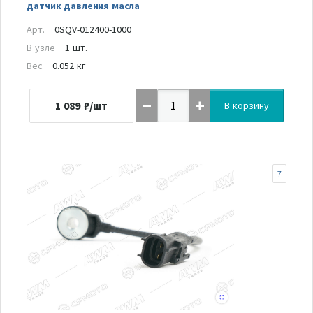
датчик давления масла
Арт.
0SQV-012400-1000
В узле
1 шт.
Вес
0.052 кг
1 089
₽/шт
В корзину
7