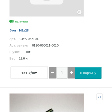
В наличии
болт М8х28
Арт.
0JYA-062104
Арт. замены
0110-060011-0010
В узле
1 шт.
Вес
21.6 кг
131
₽/шт
В корзину
21