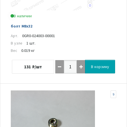
В наличии
болт М8х32
Арт.
0GR0-024003-00001
В узле
1 шт.
Вес
0.019 кг
131
₽/шт
В корзину
9