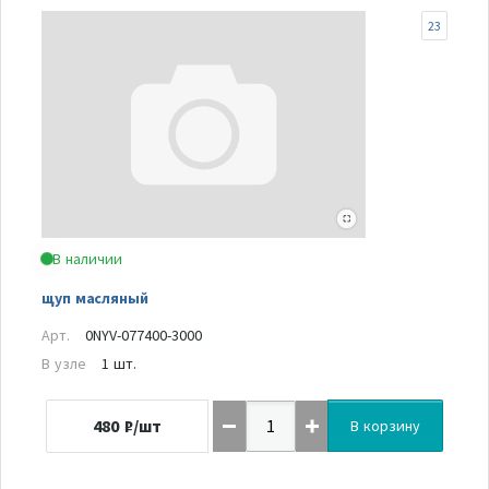
23
В наличии
щуп масляный
Арт.
0NYV-077400-3000
В узле
1 шт.
480
₽/шт
В корзину