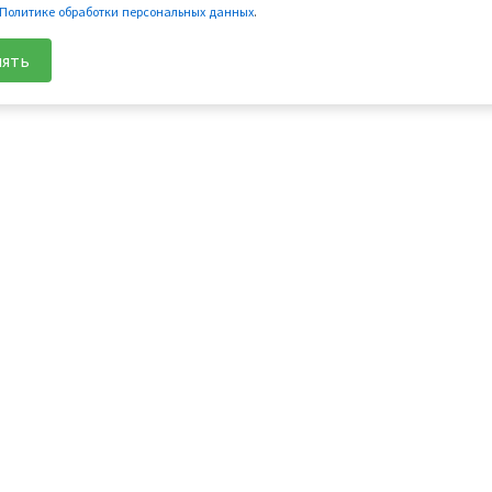
Политике обработки персональных данных
.
ять
для Side-by-Side
для мотоци
c
CF500-3
CFMOTO 150-A
&EPS
CF625-Z6 EFI
CFMOTO 150-C
c
CF800-U8 EFI
CFMOTO 150
CFMOTO U8W EFI&EPS
CFMOTO 250 
PS
UFORCE 1000 (U10) EPS
CFMOTO 1000M
anced EPS
UFORCE 1000 XL EPS
CFMOTO 1000M