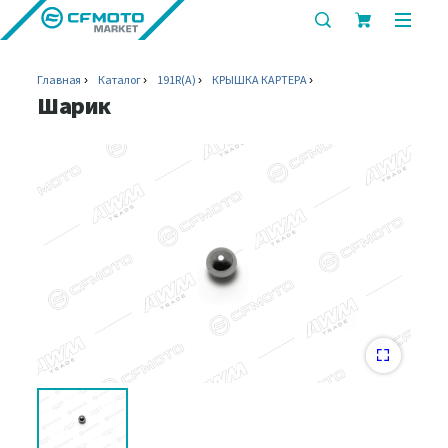
показать
показ
или
или
скрыть
скрыт
Главная
Каталог
191R(A)
КРЫШКА КАРТЕРА
строку
мобил
Шарик
поиска
меню