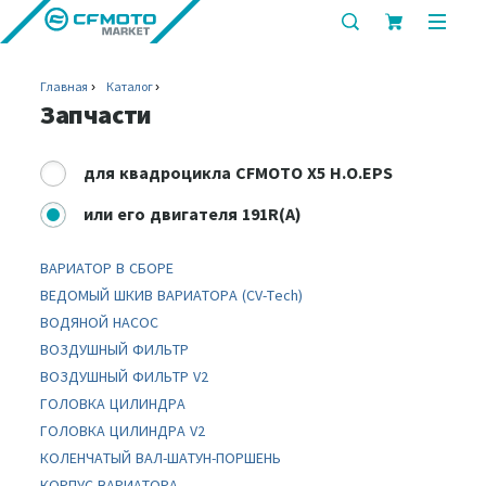
показать
показ
или
или
скрыть
скрыт
Главная
Каталог
строку
мобил
Запчасти
поиска
меню
для
квадроцикла CFMOTO X5 H.O.EPS
или
его двигателя 191R(A)
ВАРИАТОР В СБОРЕ
ВЕДОМЫЙ ШКИВ ВАРИАТОРА (CV-Tech)
ВОДЯНОЙ НАСОС
ВОЗДУШНЫЙ ФИЛЬТР
ВОЗДУШНЫЙ ФИЛЬТР V2
ГОЛОВКА ЦИЛИНДРА
ГОЛОВКА ЦИЛИНДРА V2
КОЛЕНЧАТЫЙ ВАЛ-ШАТУН-ПОРШЕНЬ
КОРПУС ВАРИАТОРА