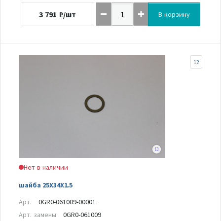
3 791
₽/шт
В корзину
12
Нет в наличии
шайба 25X34X1.5
Арт.
0GR0-061009-00001
Арт. замены
0GR0-061009