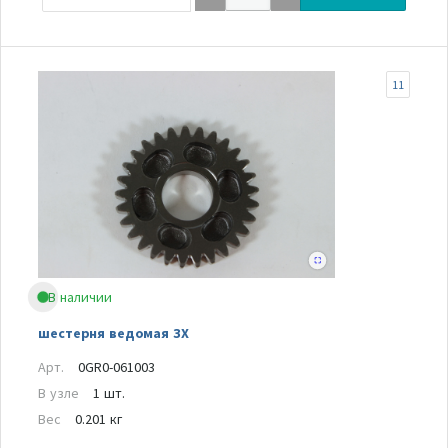
11
В наличии
шестерня ведомая ЗХ
Арт.
0GR0-061003
В узле
1 шт.
Вес
0.201 кг