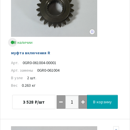
В наличии
муфта включения R
Арт.
0GR0-061004-00001
Арт. замены
0GR0-061004
В узле
2 шт.
Вес
0.263 кг
3 528
₽/шт
В корзину