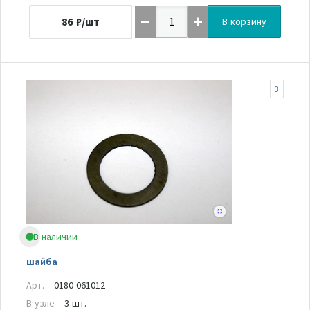
86
₽/шт
В корзину
3
В наличии
шайба
Арт.
0180-061012
В узле
3 шт.