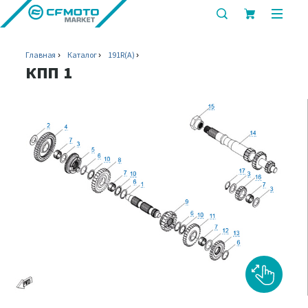
показать
показ
или
или
скрыть
скрыт
Главная
Каталог
191R(A)
строку
мобил
КПП 1
поиска
меню