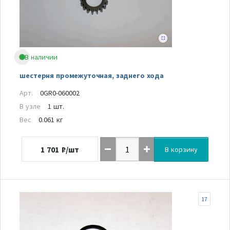
В наличии
шестерня промежуточная, заднего хода
Арт.
0GR0-060002
В узле
1 шт.
Вес
0.061 кг
1 701
₽/шт
В корзину
17