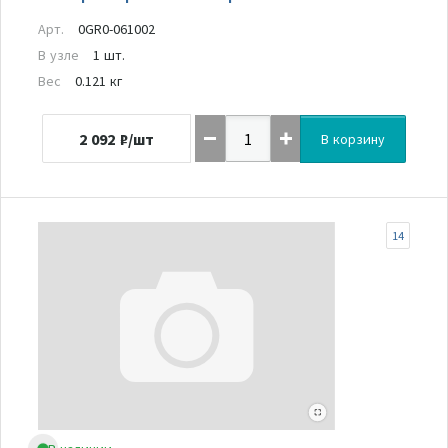
Арт.
0GR0-061002
В узле
1 шт.
Вес
0.121 кг
2 092
₽/шт
В корзину
14