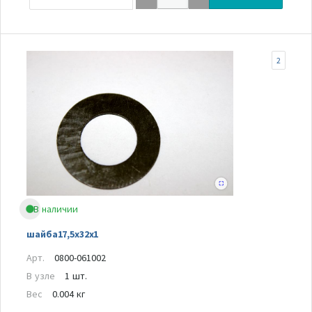
2
В наличии
шайба17,5х32х1
Арт.
0800-061002
В узле
1 шт.
Вес
0.004 кг