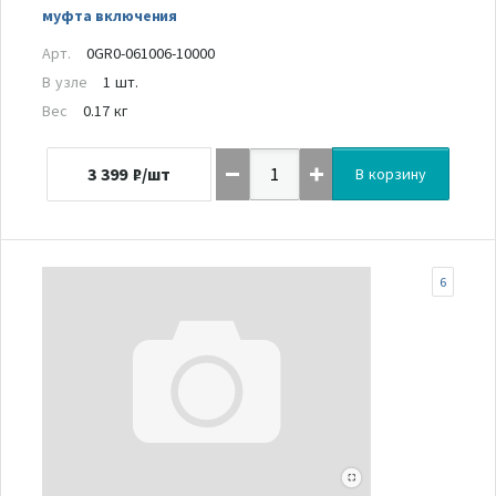
муфта включения
Арт.
0GR0-061006-10000
В узле
1 шт.
Вес
0.17 кг
3 399
₽/шт
В корзину
6