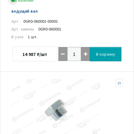
В наличии
ведущий вал
Арт.
0GR0-060001-00001
Арт. замены
0GR0-060001
В узле
1 шт.
14 987
₽/шт
В корзину
15