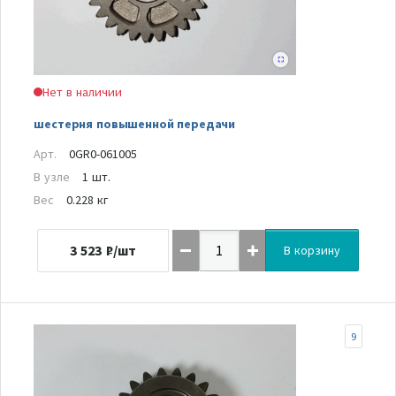
Нет в наличии
шестерня повышенной передачи
Арт.
0GR0-061005
В узле
1 шт.
Вес
0.228 кг
3 523
₽/шт
В корзину
9