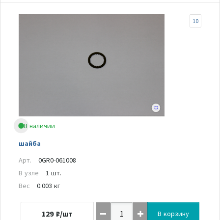
10
В наличии
шайба
Арт.
0GR0-061008
В узле
1 шт.
Вес
0.003 кг
129
₽/шт
В корзину