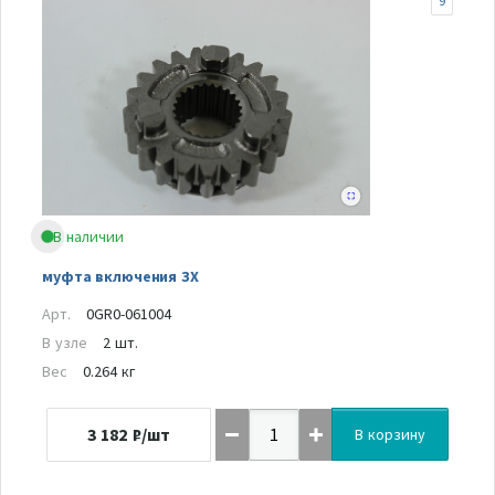
9
В наличии
муфта включения ЗХ
Арт.
0GR0-061004
В узле
2 шт.
Вес
0.264 кг
3 182
₽/шт
В корзину