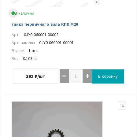
В наличии
гайка первичного вала КПП M20
Арт.
0JY0-060001-00002
Арт. замены
0JY0-060001-00001
В узле
1 шт.
Вес
0.108 кг
392
₽/шт
В корзину
16