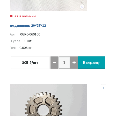
Нет в наличии
подшипник 20×25×12
Арт.
0GR0-060100
В узле
1 шт.
Вес
0.006 кг
305
₽/шт
В корзину
8