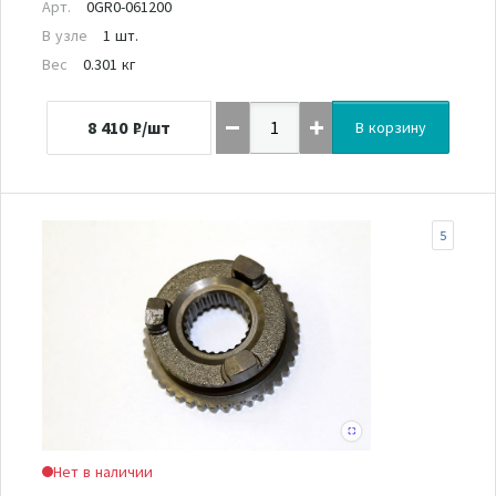
Арт.
0GR0-061200
В узле
1 шт.
Вес
0.301 кг
8 410
₽/шт
В корзину
5
Нет в наличии