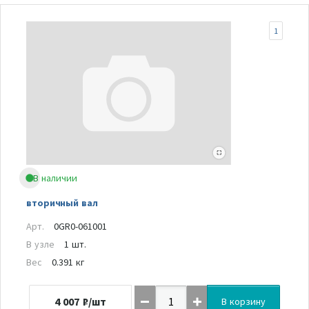
1
В наличии
вторичный вал
Арт.
0GR0-061001
В узле
1 шт.
Вес
0.391 кг
4 007
₽/шт
В корзину