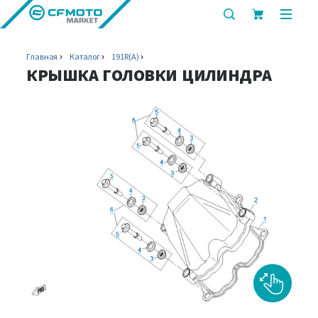
показать
показ
или
или
скрыть
скрыт
Главная
Каталог
191R(A)
строку
мобил
КРЫШКА ГОЛОВКИ ЦИЛИНДРА
поиска
меню