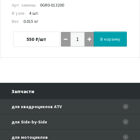
Арт. замены
0GR0-013200
В узле
4 шт.
Вес
0.015 кг
550
₽/шт
В корзину
Запчасти
для квадроциклов ATV
CFORCE 110 EFI
для Side-by-Side
CF500
CF500-3
для мотоциклов
CF500-A Basic