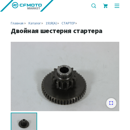
показать
показ
или
или
скрыть
скрыт
Главная
Каталог
191R(A)
СТАРТЕР
строку
мобил
Двойная шестерня стартера
поиска
меню