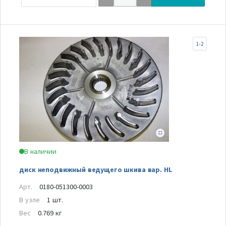
1-2
В наличии
диск неподвижный ведущего шкива вар. HL
Арт.
0180-051300-0003
В узле
1 шт.
Вес
0.769 кг