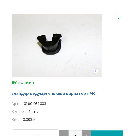
7-1
В наличии
слайдер ведущего шкива вариатора MC
Арт.
0180-051003
В узле
4 шт.
Вес
0.003 кг