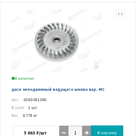
1-1
В наличии
диск неподвижный ведущего шкива вар. MC
Арт.
0180-051300
В узле
1 шт.
Вес
0.778 кг
5 663
₽/шт
В корзину