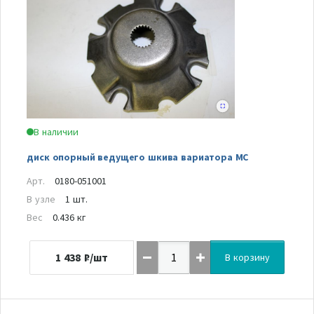
В наличии
диск опорный ведущего шкива вариатора MC
Арт.
0180-051001
В узле
1 шт.
Вес
0.436 кг
1 438
₽/шт
В корзину