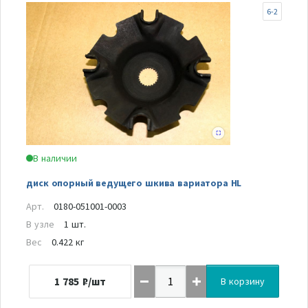
6-2
В наличии
диск опорный ведущего шкива вариатора HL
Арт.
0180-051001-0003
В узле
1 шт.
Вес
0.422 кг
1 785
₽/шт
В корзину