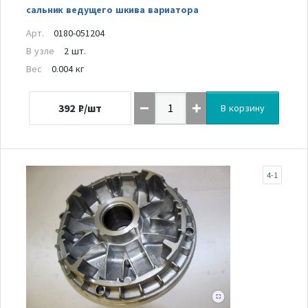
сальник ведущего шкива вариатора
Арт.
0180-051204
В узле
2 шт.
Вес
0.004 кг
392
₽/шт
В корзину
4-1