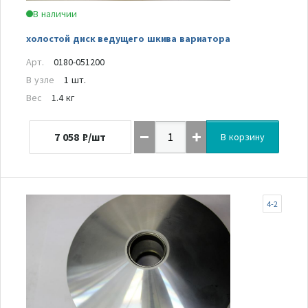
В наличии
холостой диск ведущего шкива вариатора
Арт.
0180-051200
В узле
1 шт.
Вес
1.4 кг
7 058
₽/шт
В корзину
4-2