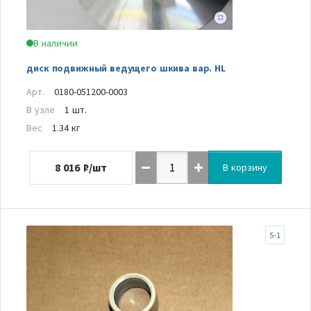
В наличии
диск подвижный ведущего шкива вар. HL
Арт.
0180-051200-0003
В узле
1 шт.
Вес
1.34 кг
8 016
₽/шт
В корзину
5-1