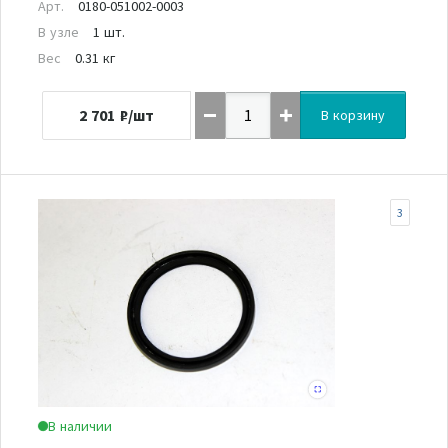
Арт.
0180-051002-0003
В узле
1 шт.
Вес
0.31 кг
2 701
₽/шт
В корзину
3
В наличии