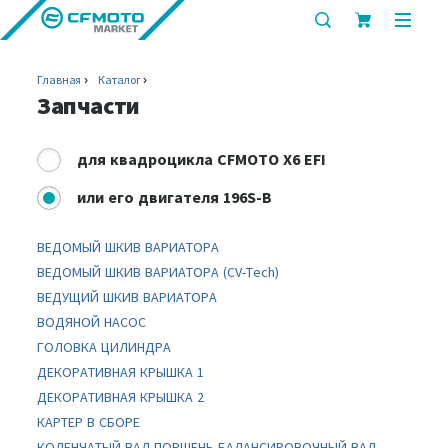
показать
показ
или
или
скрыть
скрыт
Главная
Каталог
строку
мобил
Запчасти
поиска
меню
для
квадроцикла CFMOTO X6 EFI
или
его двигателя 196S-B
ВЕДОМЫЙ ШКИВ ВАРИАТОРА
ВЕДОМЫЙ ШКИВ ВАРИАТОРА (CV-Tech)
ВЕДУЩИЙ ШКИВ ВАРИАТОРА
ВОДЯНОЙ НАСОС
ГОЛОВКА ЦИЛИНДРА
ДЕКОРАТИВНАЯ КРЫШКА 1
ДЕКОРАТИВНАЯ КРЫШКА 2
КАРТЕР В СБОРЕ
КОЛЕНЧАТЫЙ ВАЛ-ПОРШЕНЬ-БАЛАНСИРОВОЧНЫЙ ВАЛ