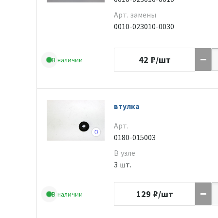
Арт. замены
0010-023010-0030
42
₽/шт
В наличии
втулка
Арт.
0180-015003
В узле
3 шт.
129
₽/шт
В наличии