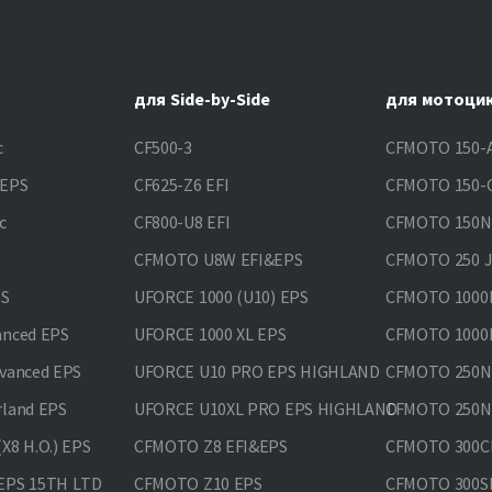
для Side-by-Side
для мотоци
c
CF500-3
CFMOTO 150-A
&EPS
CF625-Z6 EFI
CFMOTO 150-C
c
CF800-U8 EFI
CFMOTO 150
CFMOTO U8W EFI&EPS
CFMOTO 250 
PS
UFORCE 1000 (U10) EPS
CFMOTO 1000M
anced EPS
UFORCE 1000 XL EPS
CFMOTO 1000M
vanced EPS
UFORCE U10 PRO EPS HIGHLAND
CFMOTO 250N
rland EPS
UFORCE U10XL PRO EPS HIGHLAND
CFMOTO 250NK
X8 H.O.) EPS
CFMOTO Z8 EFI&EPS
CFMOTO 300CL
EPS 15TH LTD
CFMOTO Z10 EPS
CFMOTO 300SR