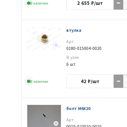
2 655
₽/шт
В наличии
втулка
Арт.
0180-015004-0020
В узле
6 шт.
42
₽/шт
В наличии
болт M6X20
Арт.
0010-023010-0010