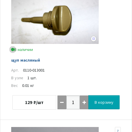
В наличии
щуп масляный
Арт.
0110-013001
В узле
1 шт.
Вес
0.01 кг
129
₽/шт
В корзину
7