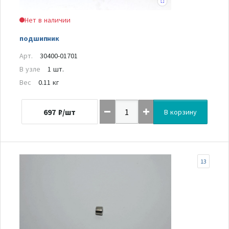
Нет в наличии
подшипник
Арт.
30400-01701
В узле
1 шт.
Вес
0.11 кг
697
₽/шт
В корзину
13