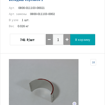
Арт.
0800-011103-00021
Арт. замены
0800-011103-0002
В узле
1 шт.
Вес
0.026 кг
741
₽/шт
В корзину
18