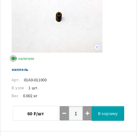
В наличии
ниппель
Арт.
01A0-011003
В узле
1 шт.
Вес
0.002 кг
60
₽/шт
В корзину