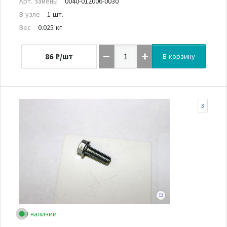
Арт. замены
0040-012006-0030
В узле
1 шт.
Вес
0.025 кг
86
₽/шт
В корзину
3
В наличии