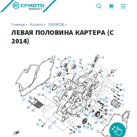
показать
показ
или
или
скрыть
скрыт
Главная
Каталог
2V91W(Z8)
строку
мобил
ЛЕВАЯ ПОЛОВИНА КАРТЕРА (C
поиска
меню
2014)