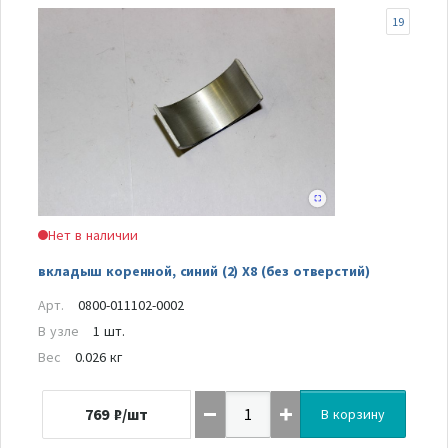
19
Нет в наличии
вкладыш коренной, синий (2) Х8 (без отверстий)
Арт.
0800-011102-0002
В узле
1 шт.
Вес
0.026 кг
769
₽/шт
В корзину