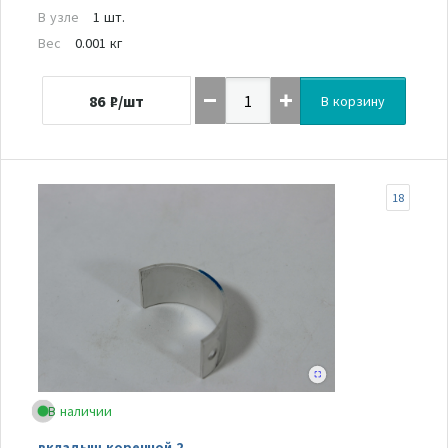
В узле
1 шт.
Вес
0.001 кг
86
₽/шт
В корзину
18
В наличии
вкладыш коренной 2