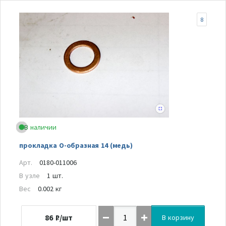
8
В наличии
прокладка О-образная 14 (медь)
Арт.
0180-011006
В узле
1 шт.
Вес
0.002 кг
86
₽/шт
В корзину