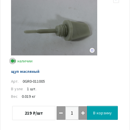
В наличии
щуп масляный
Арт.
0GR0-011005
В узле
1 шт.
Вес
0.019 кг
219
₽/шт
В корзину