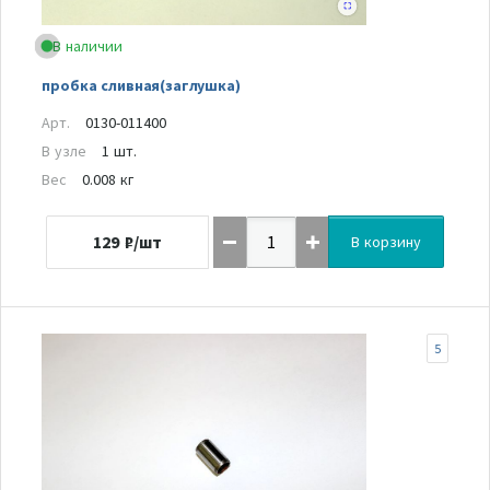
В наличии
пробка сливная(заглушка)
Арт.
0130-011400
В узле
1 шт.
Вес
0.008 кг
129
₽/шт
В корзину
5