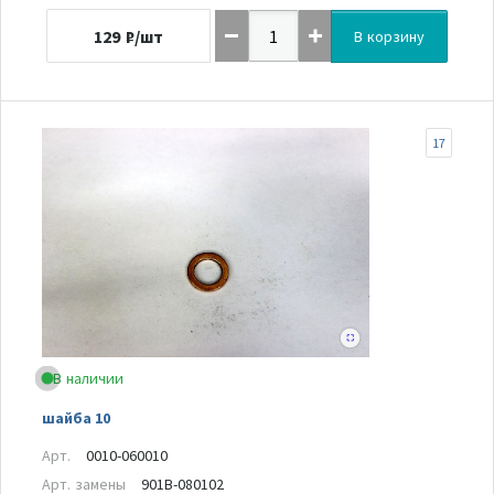
129
₽/шт
В корзину
17
В наличии
шайба 10
Арт.
0010-060010
Арт. замены
901B-080102