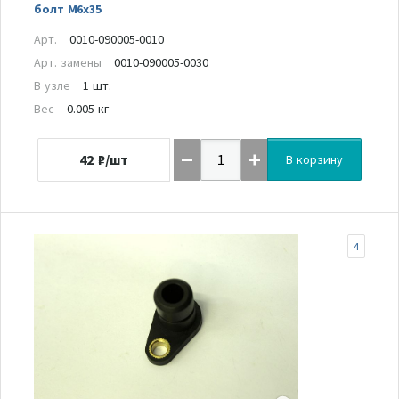
болт M6x35
Арт.
0010-090005-0010
Арт. замены
0010-090005-0030
В узле
1 шт.
Вес
0.005 кг
42
₽/шт
В корзину
4