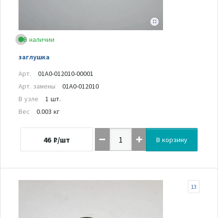
В наличии
заглушка
Арт.
01A0-012010-00001
Арт. замены
01A0-012010
В узле
1 шт.
Вес
0.003 кг
46
₽/шт
В корзину
13