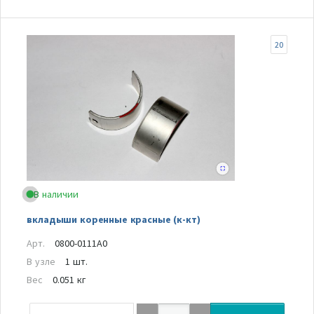
20
В наличии
вкладыши коренные красные (к-кт)
Арт.
0800-0111A0
В узле
1 шт.
Вес
0.051 кг