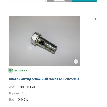
9
В наличии
клапан антидренажный масляной системы
Арт.
0800-011500
В узле
1 шт.
Вес
0.042 кг