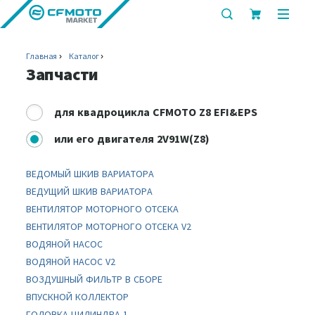
показать
показ
или
или
скрыть
скрыт
Главная
Каталог
строку
мобил
Запчасти
поиска
меню
для
квадроцикла CFMOTO Z8 EFI&EPS
или
его двигателя 2V91W(Z8)
ВЕДОМЫЙ ШКИВ ВАРИАТОРА
ВЕДУЩИЙ ШКИВ ВАРИАТОРА
ВЕНТИЛЯТОР МОТОРНОГО ОТСЕКА
ВЕНТИЛЯТОР МОТОРНОГО ОТСЕКА V2
ВОДЯНОЙ НАСОС
ВОДЯНОЙ НАСОС V2
ВОЗДУШНЫЙ ФИЛЬТР В СБОРЕ
ВПУСКНОЙ КОЛЛЕКТОР
ГОЛОВКА ЦИЛИНДРА 1