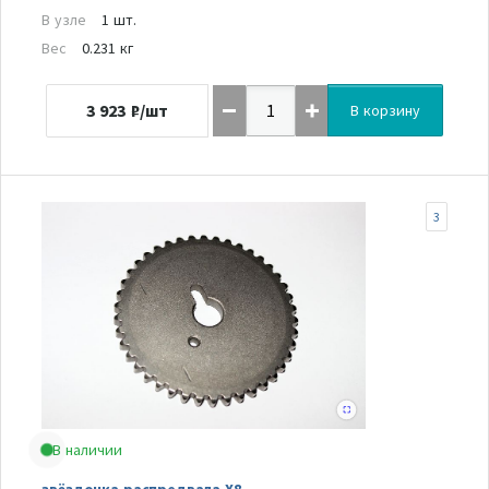
В узле
1 шт.
Вес
0.231 кг
3 923
₽/шт
В корзину
3
В наличии
звёздочка распредвала Х8