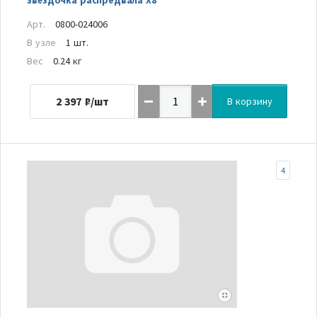
Арт.
0800-024006
В узле
1 шт.
Вес
0.24 кг
2 397
₽/шт
В корзину
4