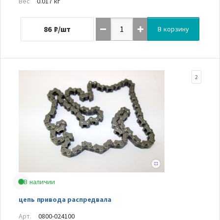
Вес
0.017 кг
86
₽/шт
В корзину
2
В наличии
цепь привода распредвала
Арт.
0800-024100