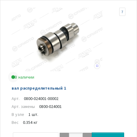
7
В наличии
вал распределительный 1
Арт.
0800-024001-00002
Арт. замены
0800-024001
В узле
1 шт.
Вес
0.354 кг