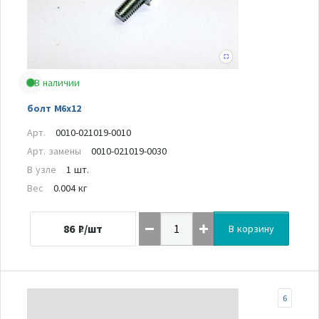
В наличии
болт M6х12
Арт.
0010-021019-0010
Арт. замены
0010-021019-0030
В узле
1 шт.
Вес
0.004 кг
86
₽/шт
В корзину
6