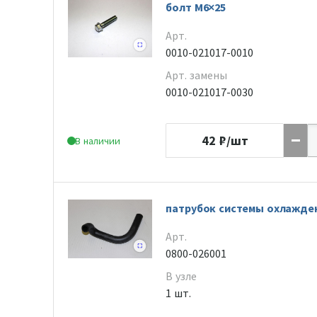
болт M6×25
Арт.
0010-021017-0010
Арт. замены
0010-021017-0030
42
₽/шт
В наличии
патрубок системы охлажде
Арт.
0800-026001
В узле
1 шт.