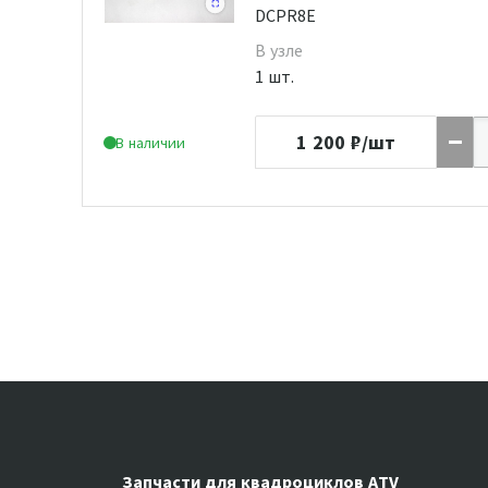
DCPR8E
В узле
1 шт.
1 200
₽/шт
В наличии
Запчасти для квадроциклов ATV