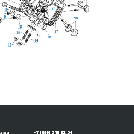
клов
+7 (999) 249-93-04