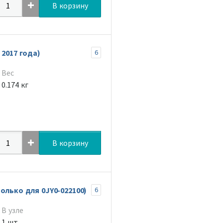
В корзину
 2017 года)
6
Вес
0.174 кг
В корзину
олько для 0JY0-022100)
6
В узле
1 шт.