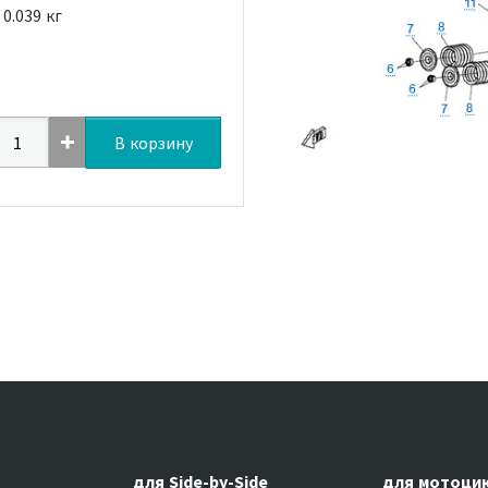
0.039 кг
В корзину
для Side-by-Side
для мотоци