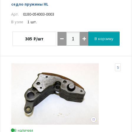
седло пружины HL
Арт.
0180-054003-0003
В узле
1 шт.
305
₽/шт
В корзину
5
В наличии