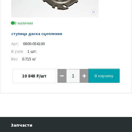
В наличии
ступица диска сцепления
Арт.
0800-054100
В узле
1 шт.
Вес
0.715 кг
10 848
₽/шт
В корзину
Запчасти