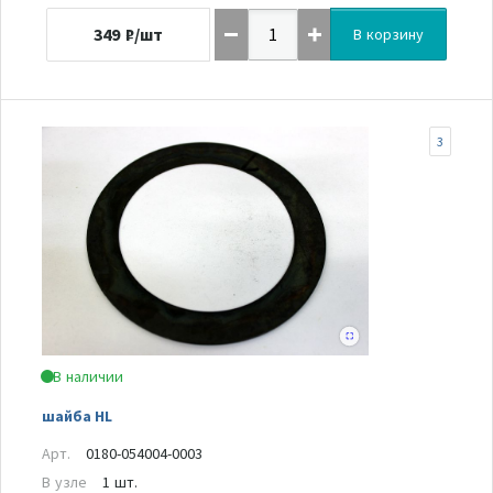
349
₽/шт
В корзину
3
В наличии
шайба HL
Арт.
0180-054004-0003
В узле
1 шт.