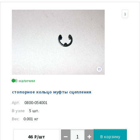
1
В наличии
стопорное кольцо муфты сцепления
Арт.
0800-054001
В узле
5 шт.
Вес
0.001 кг
46
₽/шт
В корзину