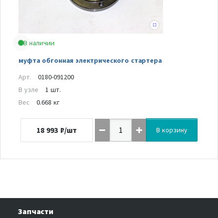
В наличии
муфта обгонная электрического стартера
Арт.
0180-091200
В узле
1 шт.
Вес
0.668 кг
18 993
₽/шт
В корзину
Запчасти