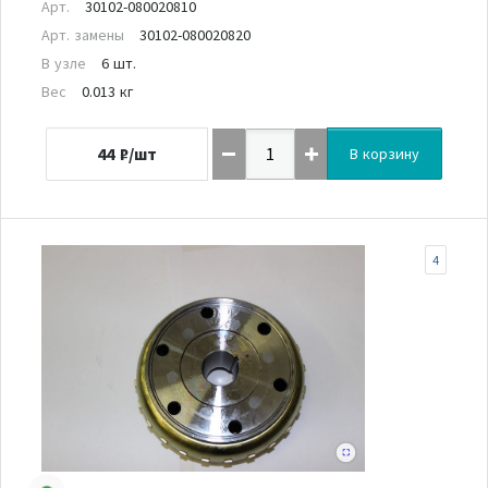
Арт.
30102-080020810
Арт. замены
30102-080020820
В узле
6 шт.
Вес
0.013 кг
44
₽/шт
В корзину
4