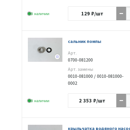
129
₽/шт
В наличии
сальник помпы
Арт.
0700-081200
Арт. замены
0010-081000 / 0010-081000-
0002
2 353
₽/шт
В наличии
крыльчатка водяного насо