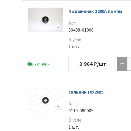
Подшипник 3200А помпы
Арт.
30408-01000
В узле
1 шт.
3 964
₽/шт
В наличии
сальник 10х20х5
Арт.
0110-080005
В узле
1 шт.