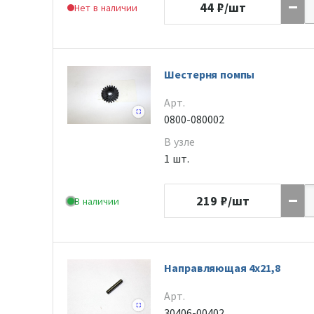
44
₽/шт
Нет в наличии
Шестерня помпы
Арт.
0800-080002
В узле
1 шт.
219
₽/шт
В наличии
Направляющая 4х21,8
Арт.
30406-00402