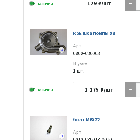
129
₽/шт
В наличии
Крышка помпы Х8
Арт.
0800-080003
В узле
1 шт.
1 175
₽/шт
В наличии
болт M6X22
Арт.
0010-080013-0010