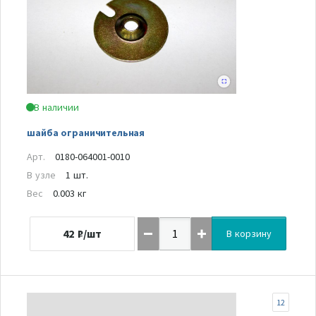
В наличии
шайба ограничительная
Арт.
0180-064001-0010
В узле
1 шт.
Вес
0.003 кг
42
₽/шт
В корзину
12