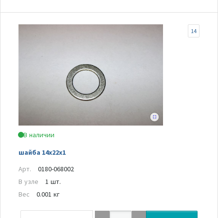
14
В наличии
шайба 14х22х1
Арт.
0180-068002
В узле
1 шт.
Вес
0.001 кг