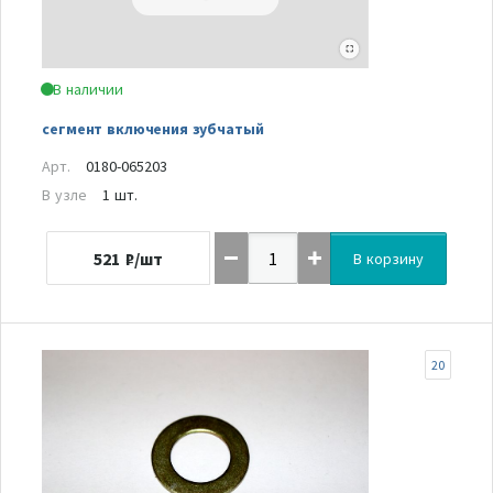
В наличии
сегмент включения зубчатый
Арт.
0180-065203
В узле
1 шт.
521
₽/шт
В корзину
20