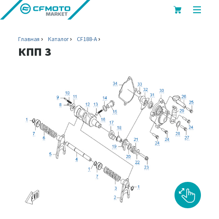
показ
или
скрыт
Главная
Каталог
CF188-A
мобил
КПП 3
меню