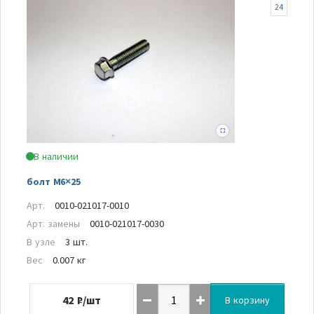
24
В наличии
болт M6×25
Арт.
0010-021017-0010
Арт. замены
0010-021017-0030
В узле
3 шт.
Вес
0.007 кг
42
₽/шт
В корзину