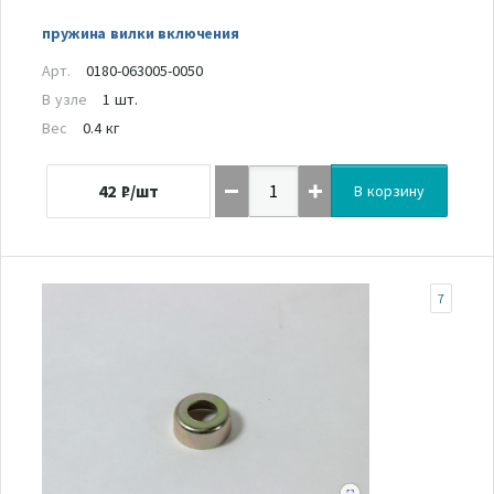
пружина вилки включения
Арт.
0180-063005-0050
В узле
1 шт.
Вес
0.4 кг
42
₽/шт
В корзину
7