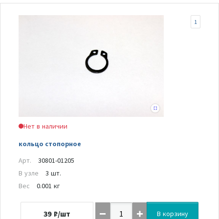
1
Нет в наличии
кольцо стопорное
Арт.
30801-01205
В узле
3 шт.
Вес
0.001 кг
39
₽/шт
В корзину