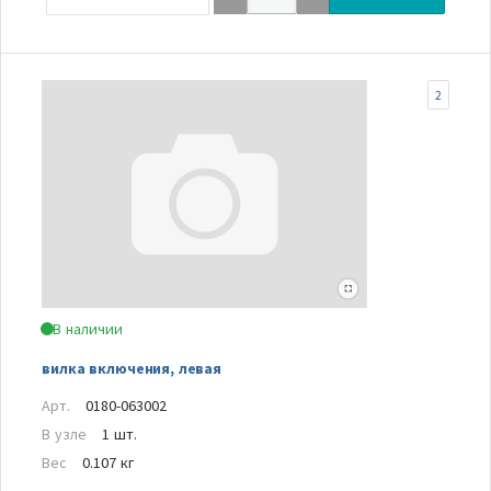
2
В наличии
вилка включения, левая
Арт.
0180-063002
В узле
1 шт.
Вес
0.107 кг