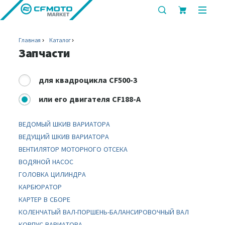
показать
показ
или
или
скрыть
скрыт
Главная
Каталог
строку
мобил
Запчасти
поиска
меню
для
квадроцикла CF500-3
или
его двигателя CF188-A
ВЕДОМЫЙ ШКИВ ВАРИАТОРА
ВЕДУЩИЙ ШКИВ ВАРИАТОРА
ВЕНТИЛЯТОР МОТОРНОГО ОТСЕКА
ВОДЯНОЙ НАСОС
ГОЛОВКА ЦИЛИНДРА
КАРБЮРАТОР
КАРТЕР В СБОРЕ
КОЛЕНЧАТЫЙ ВАЛ-ПОРШЕНЬ-БАЛАНСИРОВОЧНЫЙ ВАЛ
КОРПУС ВАРИАТОРА