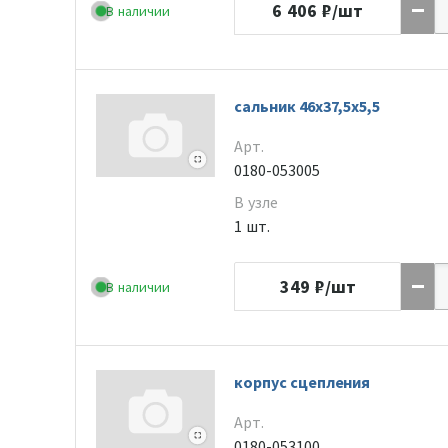
6 406
₽/шт
В наличии
сальник 46х37,5х5,5
Арт.
0180-053005
В узле
1 шт.
349
₽/шт
В наличии
корпус сцепления
Арт.
0180-053100