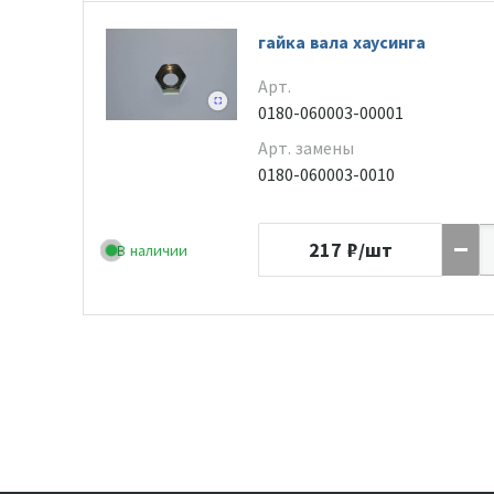
гайка вала хаусинга
Арт.
0180-060003-00001
Арт. замены
0180-060003-0010
217
₽/шт
В наличии