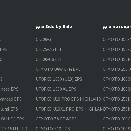
для Side-by-Side
для мотоци
c
CF500-3
CFMOTO 150-A
&EPS
CF625-Z6 EFI
CFMOTO 150-C
c
CF800-U8 EFI
CFMOTO 150
CFMOTO U8W EFI&EPS
CFMOTO 250 
PS
UFORCE 1000 (U10) EPS
CFMOTO 1000M
anced EPS
UFORCE 1000 XL EPS
CFMOTO 1000M
vanced EPS
UFORCE U10 PRO EPS HIGHLAND
CFMOTO 250N
rland EPS
UFORCE U10XL PRO EPS HIGHLAND
CFMOTO 250NK
X8 H.O.) EPS
CFMOTO Z8 EFI&EPS
CFMOTO 300CL
EPS 15TH LTD
CFMOTO Z10 EPS
CFMOTO 300SR