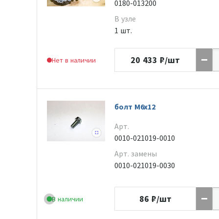
0180-013200
В узле
1 шт.
20 433
₽/шт
Нет в наличии
болт M6х12
Арт.
0010-021019-0010
Арт. замены
0010-021019-0030
86
₽/шт
В наличии