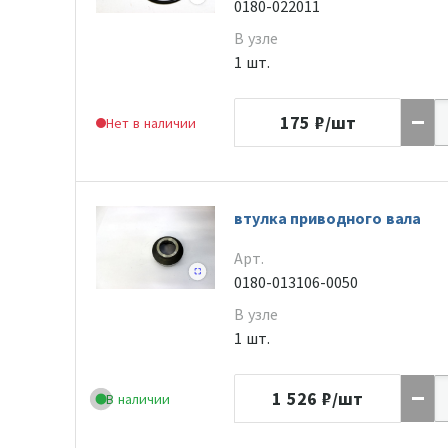
0180-022011
В узле
1 шт.
175
₽/шт
Нет в наличии
втулка приводного вала
Арт.
0180-013106-0050
В узле
1 шт.
1 526
₽/шт
В наличии