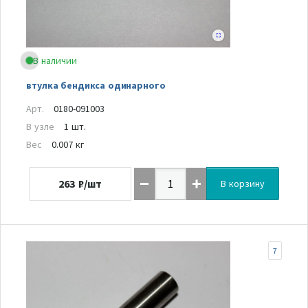
В наличии
втулка бендикса одинарного
Арт.
0180-091003
В узле
1 шт.
Вес
0.007 кг
263
₽/шт
В корзину
7