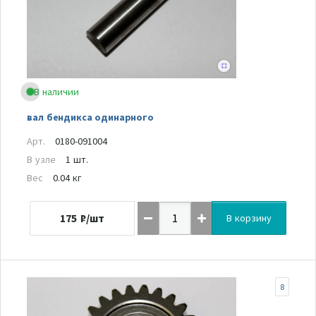
В наличии
вал бендикса одинарного
Арт.
0180-091004
В узле
1 шт.
Вес
0.04 кг
175
₽/шт
В корзину
8