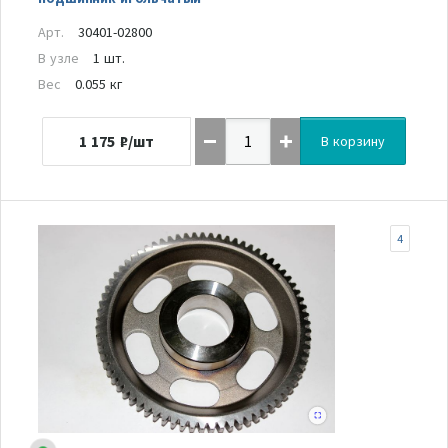
Арт.
30401-02800
В узле
1 шт.
Вес
0.055 кг
1 175
₽/шт
В корзину
4