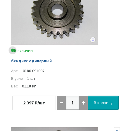
В наличии
бендикс одинарный
Арт.
0180-091002
В узле
1 шт.
Вес
0.118 кг
2 397
₽/шт
В корзину