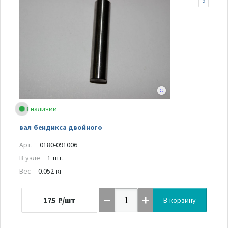
9
В наличии
вал бендикса двойного
Арт.
0180-091006
В узле
1 шт.
Вес
0.052 кг
175
₽/шт
В корзину