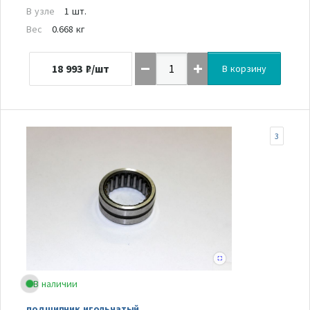
В узле
1 шт.
Вес
0.668 кг
18 993
₽/шт
В корзину
3
В наличии
подшипник игольчатый