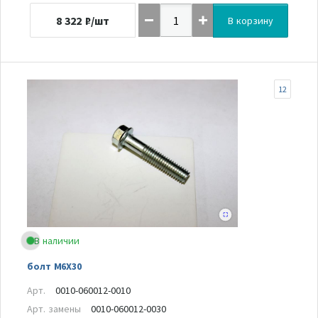
8 322
₽/шт
В корзину
12
В наличии
болт M6X30
Арт.
0010-060012-0010
Арт. замены
0010-060012-0030