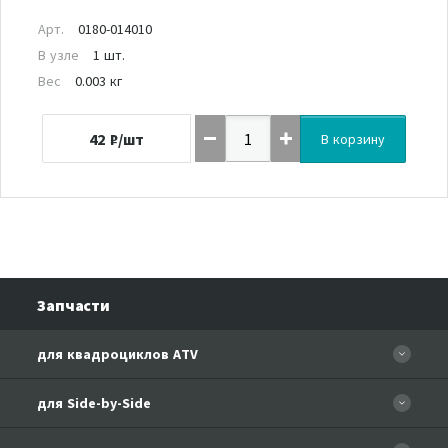
Арт.
0180-014010
В узле
1 шт.
Вес
0.003 кг
42
₽/шт
В корзину
Запчасти
для квадроциклов ATV
CFORCE 110 EFI
для Side-by-Side
CF500
CF500-3