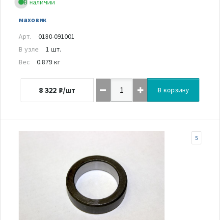
В наличии
маховик
Арт.
0180-091001
В узле
1 шт.
Вес
0.879 кг
8 322
₽/шт
В корзину
5