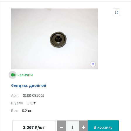
10
В наличии
бендикс двойной
Арт.
0180-091005
В узле
1 шт.
Вес
0.2 кг
3 267
₽/шт
В корзину