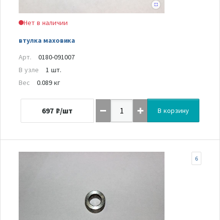
Нет в наличии
втулка маховика
Арт.
0180-091007
В узле
1 шт.
Вес
0.089 кг
697
₽/шт
В корзину
6