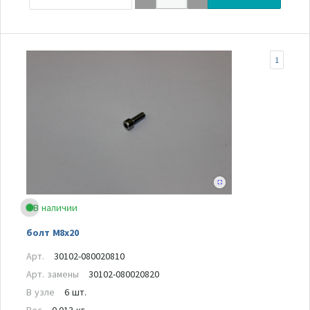
1
В наличии
болт M8x20
Арт.
30102-080020810
Арт. замены
30102-080020820
В узле
6 шт.
Вес
0.013 кг