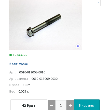
7
В наличии
болт M6×40
Арт.
0010-013009-0010
Арт. замены
0010-013009-0030
В узле
8 шт.
Вес
0.009 кг
42
₽/шт
В корзину