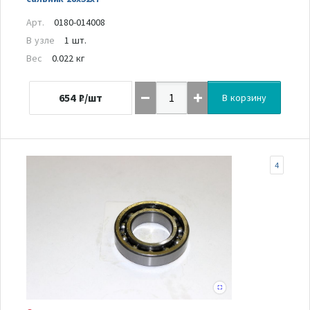
Арт.
0180-014008
В узле
1 шт.
Вес
0.022 кг
654
₽/шт
В корзину
4