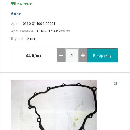
В наличии
болт
Арт.
0180-014004-00001
Арт. замены
0180-014004-00100
В узле
2 шт.
44
₽/шт
В корзину
13