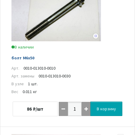
В наличии
болт M6x50
Арт.
0010-013010-0010
Арт. замены
0010-013010-0030
В узле
1 шт.
Вес
0.011 кг
86
₽/шт
В корзину