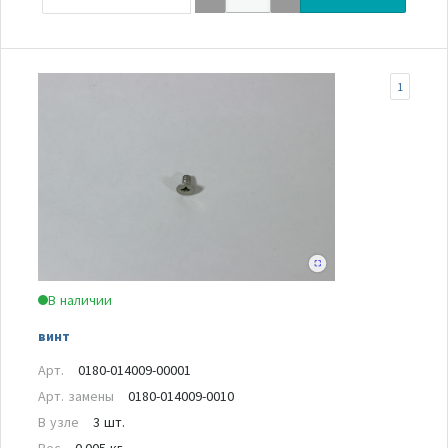
1
В наличии
винт
Арт.
0180-014009-00001
Арт. замены
0180-014009-0010
В узле
3 шт.
Вес
0.005 кг