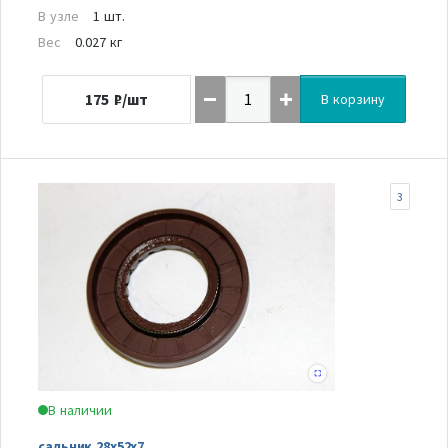
В узле
1 шт.
Вес
0.027 кг
175
₽/шт
В корзину
3
В наличии
сальник 28х52х7