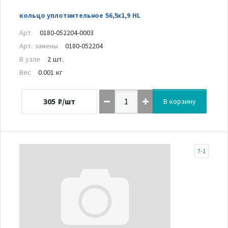
кольцо уплотнительное 56,5х1,9 HL
Арт.
0180-052204-0003
Арт. замены
0180-052204
В узле
2 шт.
Вес
0.001 кг
305
₽/шт
В корзину
7-1