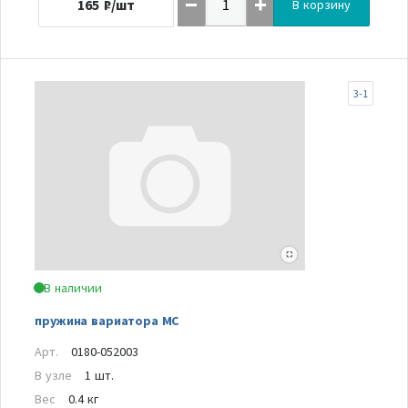
165
₽/шт
В корзину
3-1
В наличии
пружина вариатора MC
Арт.
0180-052003
В узле
1 шт.
Вес
0.4 кг