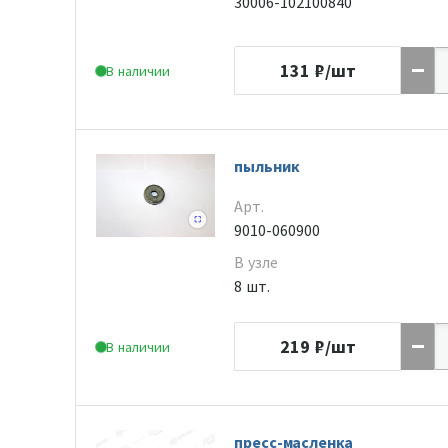
30006-102100840
131
₽/шт
В наличии
пыльник
Арт.
9010-060900
В узле
8 шт.
219
₽/шт
В наличии
пресс-масленка