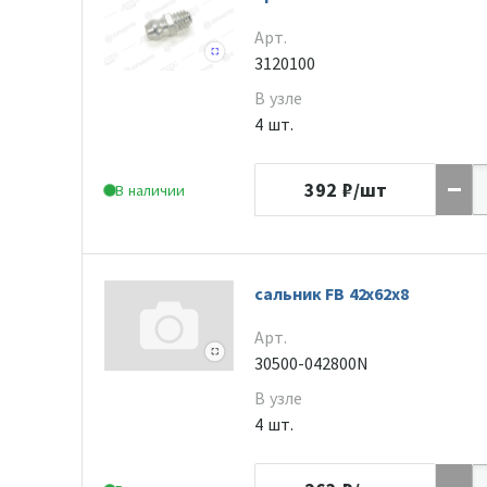
Арт.
3120100
В узле
4 шт.
392
₽/шт
В наличии
сальник FB 42x62x8
Арт.
30500-042800N
В узле
4 шт.