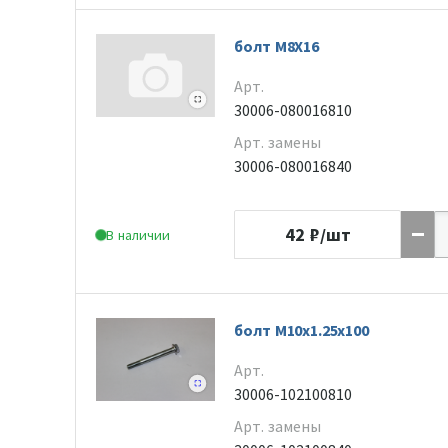
болт M8X16
Арт.
30006-080016810
Арт. замены
30006-080016840
42
₽/шт
В наличии
болт M10x1.25x100
Арт.
30006-102100810
Арт. замены