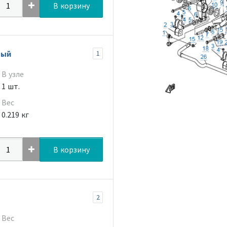
В корзину
вый
1
В узле
1 шт.
Вес
0.219 кг
В корзину
2
Вес