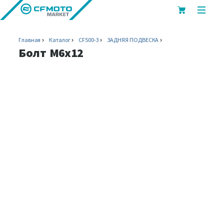
показ
или
скрыт
Главная
Каталог
CF500-3
ЗАДНЯЯ ПОДВЕСКА
мобил
Болт М6х12
меню