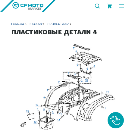
показать
показ
или
или
скрыть
скрыт
Главная
Каталог
CF500-A Basic
строку
мобил
ПЛАСТИКОВЫЕ ДЕТАЛИ 4
поиска
меню