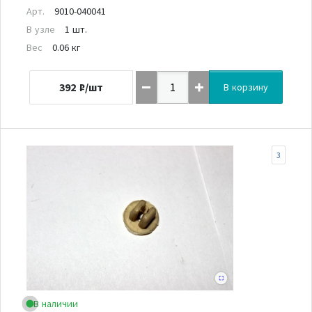
Арт.
9010-040041
В узле
1 шт.
Вес
0.06 кг
392
₽/шт
В корзину
3
В наличии