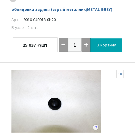
облицовка задняя (серый металлик/METAL GREY)
Арт.
9010-040013-0H20
В узле
1 шт.
25 037
₽/шт
В корзину
10