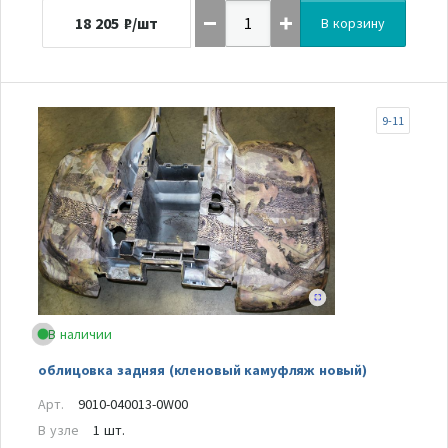
18 205
₽/шт
В корзину
9-11
В наличии
облицовка задняя (кленовый камуфляж новый)
Арт.
9010-040013-0W00
В узле
1 шт.