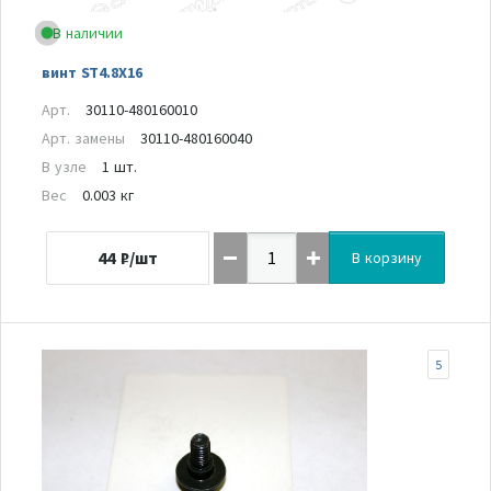
В наличии
винт ST4.8X16
Арт.
30110-480160010
Арт. замены
30110-480160040
В узле
1 шт.
Вес
0.003 кг
44
₽/шт
В корзину
5