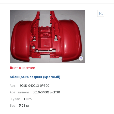
9-1
Нет в наличии
облицовка задняя (красный)
Арт.
901D-040013-0P300
Арт. замены
9010-040013-0P30
В узле
1 шт.
Вес
5.58 кг