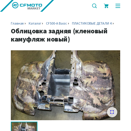
показать
показ
или
или
скрыть
скрыт
Главная
Каталог
CF500-A Basic
ПЛАСТИКОВЫЕ ДЕТАЛИ 4
строку
мобил
Облицовка задняя (кленовый
поиска
меню
камуфляж новый)