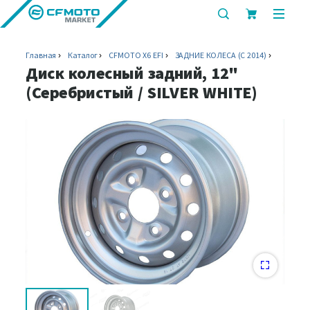
показать
показ
или
или
скрыть
скрыт
Главная
Каталог
CFMOTO X6 EFI
ЗАДНИЕ КОЛЕСА (C 2014)
строку
мобил
Диск колесный задний, 12"
поиска
меню
(Серебристый / SILVER WHITE)