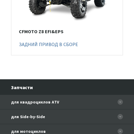
CFMOTO Z8 EFI&EPS
ЗАДНИЙ ПРИВОД В СБОРЕ
Запчасти
для квадроциклов ATV
CFORCE 110 EFI
для Side-by-Side
CF500
CF500-3
для мотоциклов
CF500-A Basic