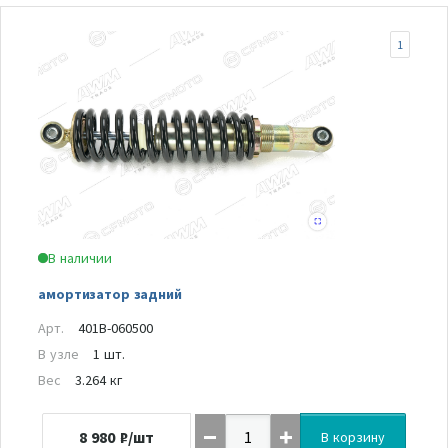
1
В наличии
амортизатор задний
Арт.
401B-060500
В узле
1 шт.
Вес
3.264 кг
8 980
₽/шт
В корзину