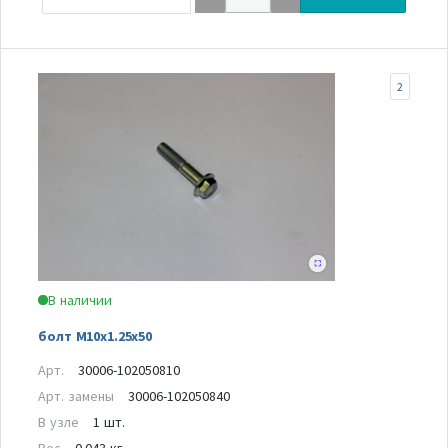
2
В наличии
болт M10x1.25x50
Арт.
30006-102050810
Арт. замены
30006-102050840
В узле
1 шт.
Вес
0.043 кг