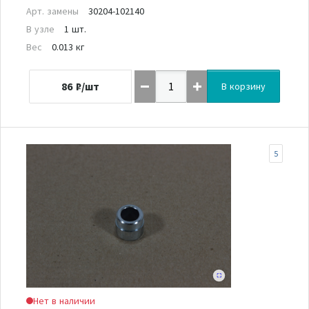
Арт. замены
30204-102140
В узле
1 шт.
Вес
0.013 кг
86
₽/шт
В корзину
5
Нет в наличии