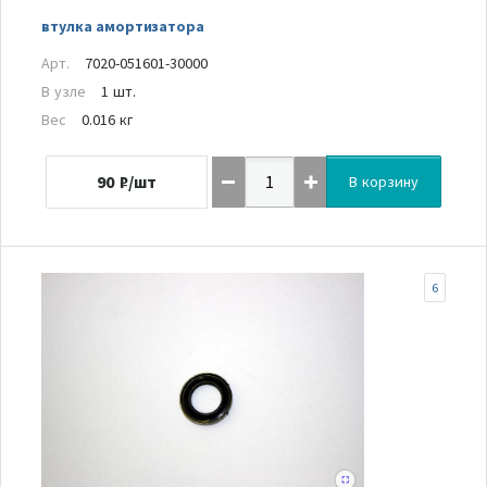
втулка амортизатора
Арт.
7020-051601-30000
В узле
1 шт.
Вес
0.016 кг
90
₽/шт
В корзину
6