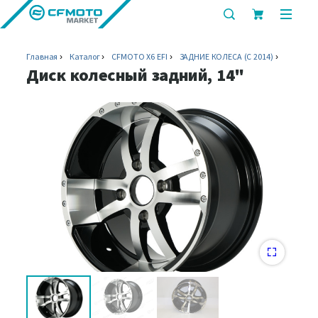
показать
показ
или
или
скрыть
скрыт
Главная
Каталог
CFMOTO X6 EFI
ЗАДНИЕ КОЛЕСА (C 2014)
строку
мобил
Диск колесный задний, 14"
поиска
меню