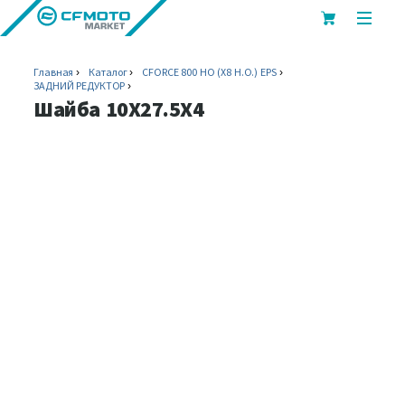
показ
или
скрыт
Главная
Каталог
CFORCE 800 HO (X8 H.O.) EPS
мобил
ЗАДНИЙ РЕДУКТОР
меню
Шайба 10X27.5X4