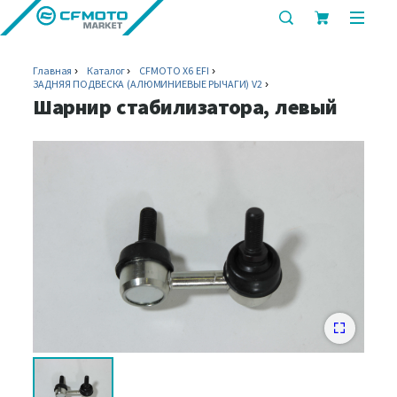
показать
показ
или
или
скрыть
скрыт
Главная
Каталог
CFMOTO X6 EFI
строку
мобил
ЗАДНЯЯ ПОДВЕСКА (АЛЮМИНИЕВЫЕ РЫЧАГИ) V2
поиска
меню
Шарнир стабилизатора, левый