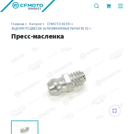
показать
показ
или
или
скрыть
скрыт
Главная
Каталог
CFMOTO X6 EFI
строку
мобил
ЗАДНЯЯ ПОДВЕСКА (АЛЮМИНИЕВЫЕ РЫЧАГИ) V2
поиска
меню
Пресс-масленка