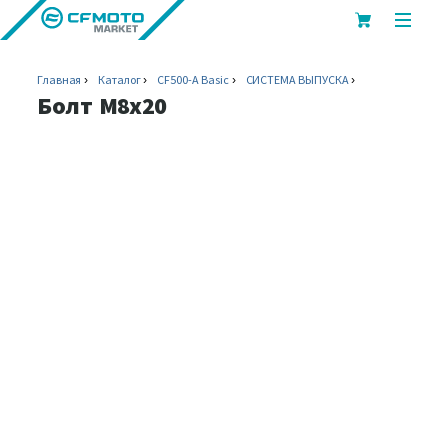
показ
или
скрыт
Главная
Каталог
CF500-A Basic
СИСТЕМА ВЫПУСКА
мобил
Болт M8x20
меню