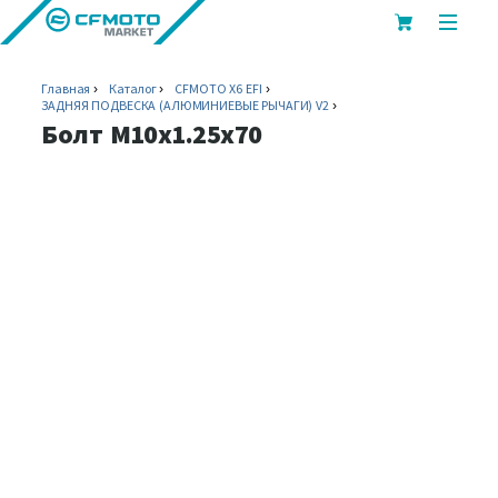
показ
или
скрыт
Главная
Каталог
CFMOTO X6 EFI
мобил
ЗАДНЯЯ ПОДВЕСКА (АЛЮМИНИЕВЫЕ РЫЧАГИ) V2
меню
Болт M10x1.25x70