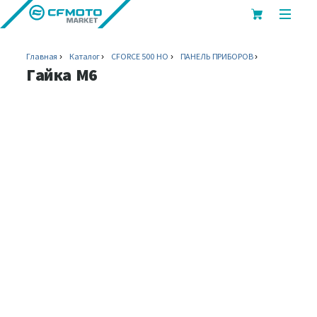
показ
или
скрыт
Главная
Каталог
CFORCE 500 HO
ПАНЕЛЬ ПРИБОРОВ
мобил
Гайка М6
меню