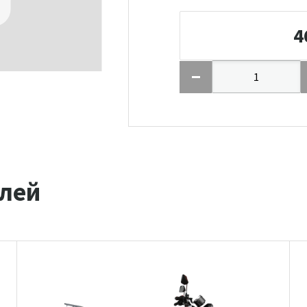
4
лей